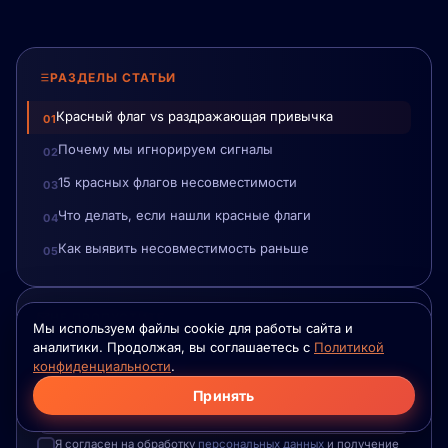
РАЗДЕЛЫ СТАТЬИ
Красный флаг vs раздражающая привычка
Почему мы игнорируем сигналы
15 красных флагов несовместимости
Что делать, если нашли красные флаги
Как выявить несовместимость раньше
НЕ ПРОПУСТИТЕ
Мы используем файлы cookie для работы сайта и
аналитики. Продолжая, вы соглашаетесь с
Политикой
Подпишитесь на новости ФилоФлейм — лучшие статьи о
конфиденциальности
.
психологии отношений и запуск приложения.
Принять
Я согласен на обработку
персональных данных
и получение