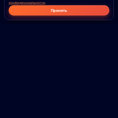
конфиденциальности
.
Принять
Фило
Флейм
Приложение для серьёзных знакомств на
основе психологической совместимости. Для
семей, которые ещё не встретились. Для
взрослых. Без игр.
НАВИГАЦИЯ
Почему свайпы не работают
Как это работает
Для кого
Скачать приложение